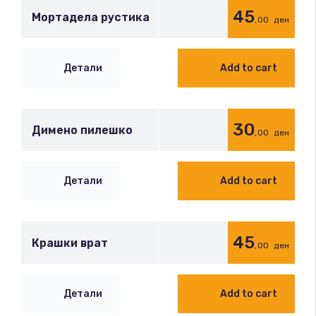
45
Мортадела рустика
,00
ден
Детали
Add to cart
30
Димено пилешко
,00
ден
Детали
Add to cart
45
Крашки врат
,00
ден
Детали
Add to cart