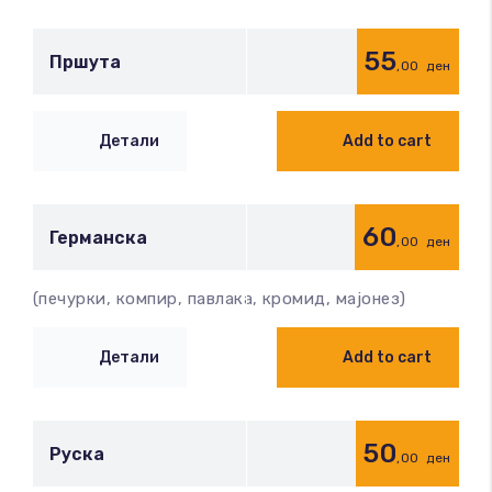
55
Пршута
,00
ден
Детали
Add to cart
60
Германска
,00
ден
(печурки, компир, павлака, кромид, мајонез)
Детали
Add to cart
50
Руска
,00
ден