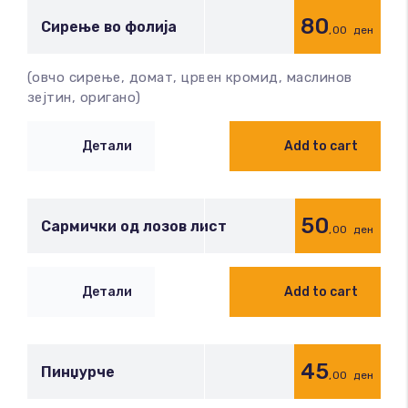
80
Сирење во фолија
,00
ден
(овчо сирење, домат, црвен кромид, маслинов
зејтин, оригано)
Детали
Add to cart
50
Сармички од лозов лист
,00
ден
Детали
Add to cart
45
Пинџурче
,00
ден