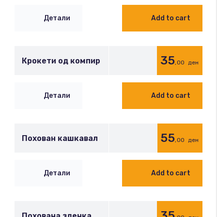
Детали
Add to cart
35
Крокети од компир
,00
ден
Детали
Add to cart
55
Похован кашкавал
,00
ден
Детали
Add to cart
35
Похована зденка