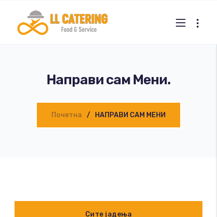
Направи сам Мени.
Почетна
НАПРАВИ САМ МЕНИ
Сите јадења