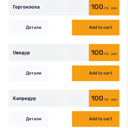
100
Горгонзола
,00
ден
Детали
Add to cart
100
Овидур
,00
ден
Детали
Add to cart
100
Капридур
,00
ден
Детали
Add to cart