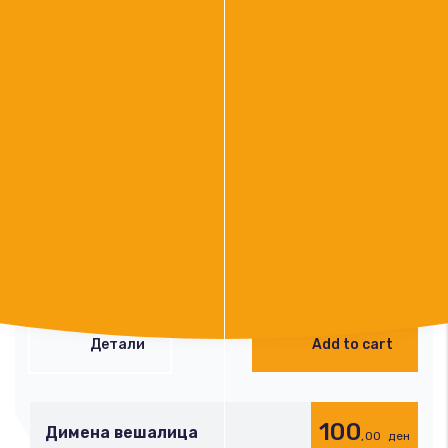
100
Свински увијач
,00
ден
(60 гр.)
Детали
Add to cart
80
Колбас Косиљак
,00
ден
(60 гр.)
Детали
Add to cart
100
Димена вешалица
,00
ден