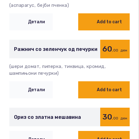
(аспарагус, бејби пченка)
Детали
Add to cart
60
Ражнич со зеленчук од печурки
,00
ден
(шери домат, пиперка, тиквица, кромид,
шампињони печурки)
Детали
Add to cart
30
Ориз со златна мешавина
,00
ден