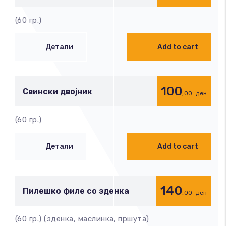
(60 гр.)
Детали
Add to cart
100
Свински двојник
,00
ден
(60 гр.)
Детали
Add to cart
140
Пилешко филе со зденка
,00
ден
(60 гр.) (зденка, маслинка, пршута)