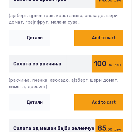
,00
ден
(ајзберг, црвен грав, краставица, авокадо, шери
домат, грејпфрут, мелена сува…
Детали
Add to cart
100
Салата со ракчиња
,00
ден
(ракчиња, пченка, авокадо, ајзберг, шери домат,
лимета, дресинг)
Детали
Add to cart
85
Салата од мешан бејби зеленчук
,00
ден