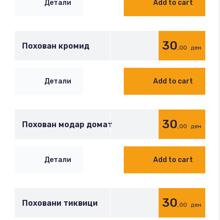
Детали
Add to cart
30
Похован кромид
,00
ден
Детали
Add to cart
30
Похован модар домат
,00
ден
Детали
Add to cart
30
Поховани тиквици
,00
ден