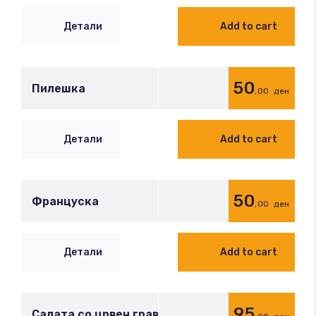
Детали
Add to cart
50
Пилешка
,00
ден
Детали
Add to cart
50
Француска
,00
ден
Детали
Add to cart
95
Салата со црвен грав