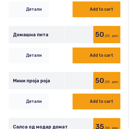
Детали
Add to cart
50
Домашна пита
,00
ден
Детали
Add to cart
50
Мини проја роја
,00
ден
Детали
Add to cart
35
Салса од модар домат
,00
ден