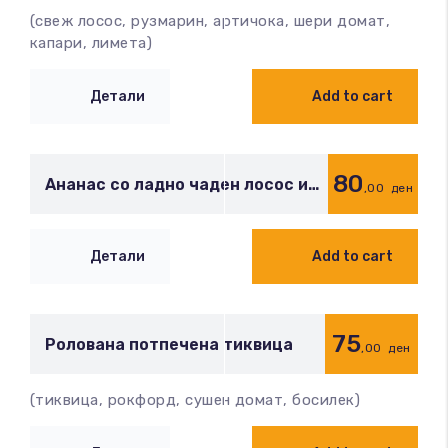
(свеж лосос, рузмарин, артичока, шери домат,
капари, лимета)
Детали
Add to cart
80
Ананас со ладно чаден лосос и
,00
ден
копар
Детали
Add to cart
75
Ролована потпечена тиквица
,00
ден
(тиквица, рокфорд, сушен домат, босилек)