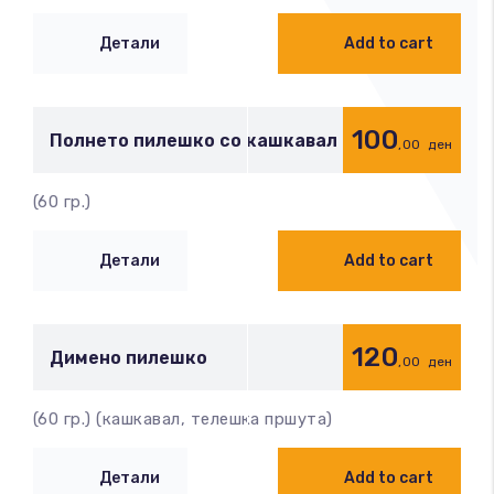
Детали
Add to cart
100
Полнето пилешко со кашкавал
,00
ден
(60 гр.)
Детали
Add to cart
120
Димено пилешко
,00
ден
(60 гр.) (кашкавал, телешка пршута)
Детали
Add to cart