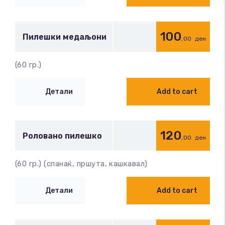
100
Пилешки медаљони
,00
ден
(60 гр.)
Детали
Add to cart
120
Роловано пилешко
,00
ден
(60 гр.) (спанаќ, пршута, кашкавал)
Детали
Add to cart