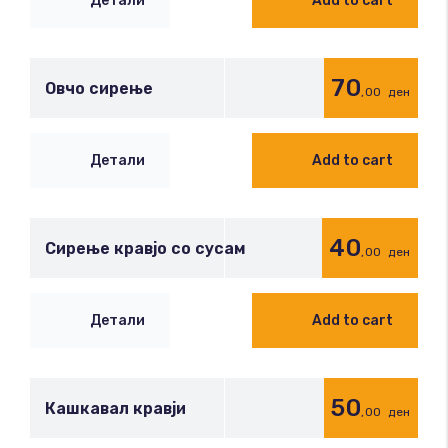
Детали
Add to cart
70
Овчо сирење
,00
ден
Детали
Add to cart
40
Сирење кравјо со сусам
,00
ден
Детали
Add to cart
50
Кашкавал кравји
,00
ден