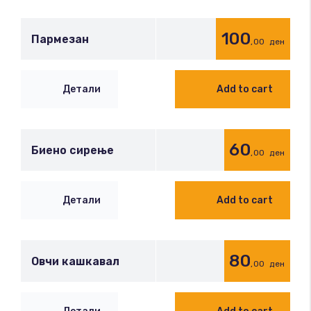
100
Пармезан
,00
ден
Детали
Add to cart
60
Биено сирење
,00
ден
Детали
Add to cart
80
Овчи кашкавал
,00
ден