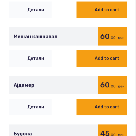
Детали
Add to cart
60
Мешан кашкавал
,00
ден
Детали
Add to cart
60
Ајдамер
,00
ден
Детали
Add to cart
45
Буџола
,00
ден